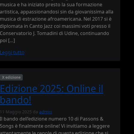
musica e ha iniziato presto la sua formazione
artistica, appassionandosi sin da giovanissima alla
musica di estrazione afroamericana. Nel 2017 si è
diplomata in Canto Jazz coi massimi voti presso il
Conservatorio J. Tomadini di Udine, continuando
poi […]
Leggi tutto
X edizione
Edizione 2025: Online il
bando!
11 Maggio 2025
da
admin
Il bando dell’edizione numero 10 di Passons &
Songs è finalmente online! Vi invitiamo a leggere
attentamente le regole di questa edizione che si