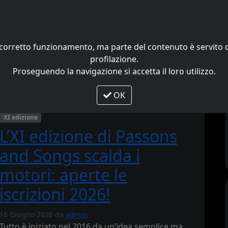
Home
News
Galleria
uo corretto funzionamento, ma parte del contenuto è servit
profilazione.
Proseguendo la navigazione si accetta il loro utilizzo.
OK
XI edizione
L’XI edizione di Passons
and Songs scalda i
motori: aperte le
iscrizioni 2026!
16 Giugno 2026
da
admin
Tutto è iniziato nel 2016 da un’idea semplice ma