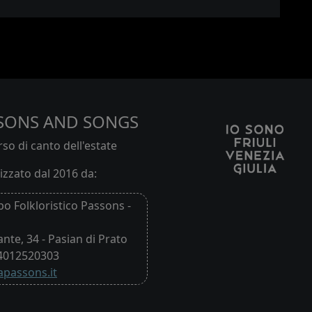
SONS AND SONGS
so di canto dell'estate
zzato dal 2016 da:
o Folkloristico Passons -
ante, 34 - Pasian di Prato
94012520303
passons.it