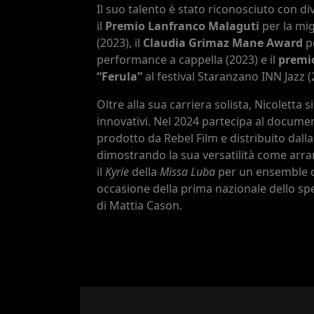
Il suo talento è stato riconosciuto con div
il
Premio Lanfranco Malaguti
per la mig
(2023), il
Claudia Grimaz Mane Award
pe
performance a cappella (2023) e il
premio
“Ferula”
al festival Staranzano INN Jazz (
Oltre alla sua carriera solista, Nicoletta s
innovativi. Nel 2024 partecipa al docume
prodotto da Rebel Film e distribuito dalla
dimostrando la sua versatilità come arra
il
Kyrie
della
Missa Luba
per un ensemble di
occasione della prima nazionale dello spe
di Mattia Cason.