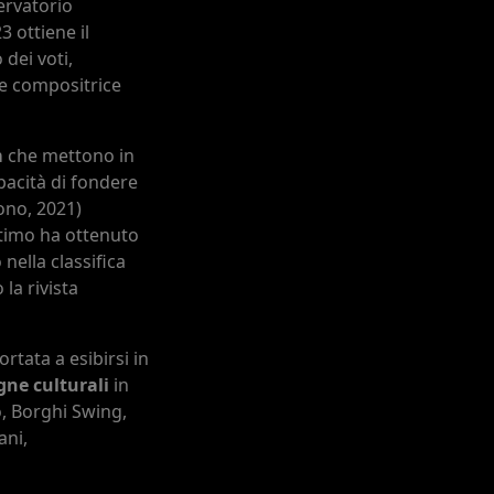
ervatorio
3 ottiene il
dei voti,
 e compositrice
m
che mettono in
apacità di fondere
ono, 2021)
ltimo ha ottenuto
ella classifica
la rivista
ortata a esibirsi in
gne culturali
in
o, Borghi Swing,
ani,