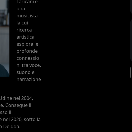
Taricani è
una
musicista
la cui
ricerca
artistica
esplora le
profonde
connessio
ni tra voce,
suono e
narrazione
 Udine nel 2004,
e. Consegue il
sso il
 nel 2020, sotto la
o Deidda.