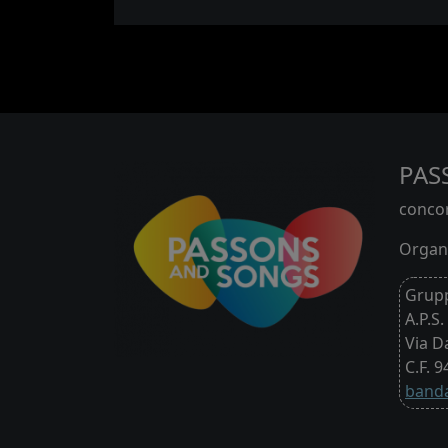
PAS
concor
Organi
Grupp
A.P.S.
Via D
C.F. 
banda