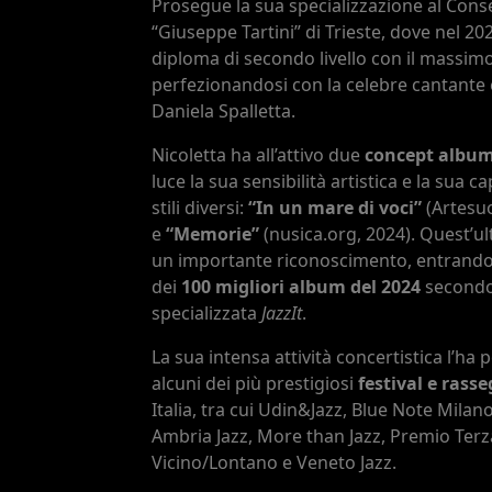
Prosegue la sua specializzazione al Cons
“Giuseppe Tartini” di Trieste, dove nel 202
diploma di secondo livello con il massimo 
perfezionandosi con la celebre cantante
Daniela Spalletta.
Nicoletta ha all’attivo due
concept albu
luce la sua sensibilità artistica e la sua c
stili diversi:
“In un mare di voci”
(Artesu
e
“Memorie”
(nusica.org, 2024). Quest’u
un importante riconoscimento, entrando n
dei
100 migliori album del 2024
secondo 
specializzata
JazzIt
.
La sua intensa attività concertistica l’ha p
alcuni dei più prestigiosi
festival e rasse
Italia, tra cui Udin&Jazz, Blue Note Milan
Ambria Jazz, More than Jazz, Premio Terz
Vicino/Lontano e Veneto Jazz.