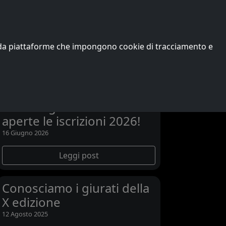
Edizioni precedenti
Vincitori
Chi siamo
o da piattaforme che impongono cookie di tracciamento e
Ultime notizie
L’XI edizione di Passons
and Songs scalda i motori:
aperte le iscrizioni 2026!
16 Giugno 2026
Leggi post
Conosciamo i giurati della
X edizione
12 Agosto 2025