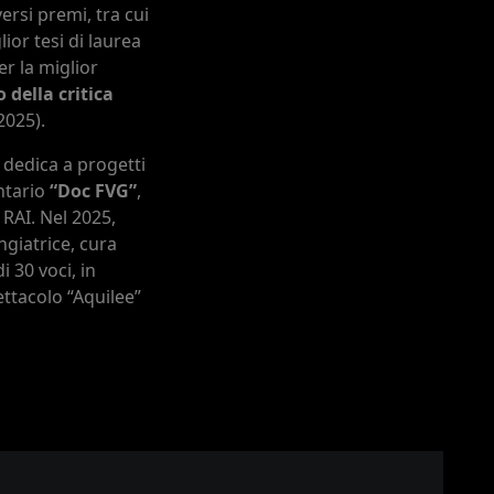
ersi premi, tra cui
lior tesi di laurea
r la miglior
 della critica
2025).
i dedica a progetti
ntario
“Doc FVG”
,
 RAI. Nel 2025,
ngiatrice, cura
 30 voci, in
ttacolo “Aquilee”