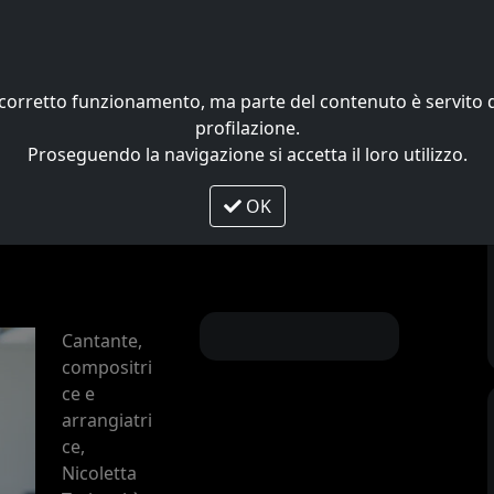
Home
News
Galleria
uo corretto funzionamento, ma parte del contenuto è servit
o
profilazione.
Proseguendo la navigazione si accetta il loro utilizzo.
OK
Cantante,
compositri
ce e
arrangiatri
ce,
Nicoletta