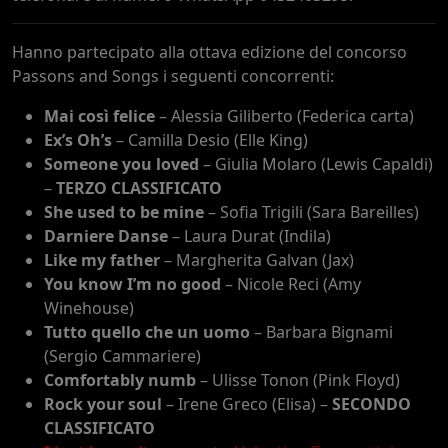
Hanno partecipato alla ottava edizione del concorso
Passons and Songs i seguenti concorrenti:
Mai così felice
– Alessia Giliberto (Federica carta)
Ex’s Oh’s
– Camilla Desio (Elle King)
Someone you loved
– Giulia Molaro (Lewis Capaldi)
–
TERZO CLASSIFICATO
She used to be mine
– Sofia Trigili (Sara Bareilles)
Darniere Danse
– Laura Durat (Indila)
Like my father
– Margherita Galvan (Jax)
You know I’m no good
– Nicole Reci (Amy
Winehouse)
Tutto quello che un uomo
– Barbara Bignami
(Sergio Cammariere)
Comfortably numb
– Ulisse Tonon (Pink Floyd)
Rock your soul
– Irene Greco (Elisa) –
SECONDO
CLASSIFICATO