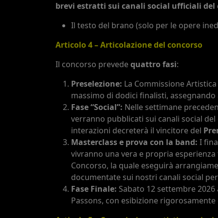
brevi estratti sui canali social ufficiali de
Il testo del brano (solo per le opere ined
Articolo 4 – Articolazione del concorso
Il concorso prevede
quattro fasi
:
Preselezione:
La Commissione Artistica 
massimo di dodici finalisti, assegnando
Fase “Social”:
Nelle settimane precedenti l
verranno pubblicati sui canali social de
interazioni decreterà il vincitore del
Pre
Masterclass e prova con la band:
I fin
vivranno una vera e propria esperienza 
Concorso, la quale eseguirà arrangiament
documentate sui nostri canali social per r
Fase Finale:
Sabato 12 settembre 2026 al
Passons, con esibizione rigorosamente d