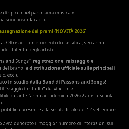
a
re di spicco nel panorama musicale
ria sono insindacabili.
e assegnazione dei premi (NOVITÀ 2026)
ta. Oltre ai riconoscimenti di classifica, verranno
i il talento degli artisti:
ns and Songs”,
registrazione, missaggio e
e
del brano, e
distribuzione ufficiale sulle principali
c, ecc.).
ato in studio dalla Band di Passons and Songs!
l “viaggio in studio” del vincitore.
bili durante l’anno accademico 2026/27 della Scuola
i.
pubblico presente alla serata finale del 12 settembre
e avrà generato il maggior numero di interazioni sui