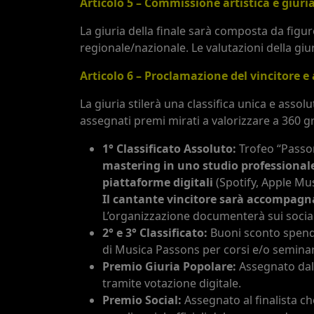
Articolo 5 – Commissione artistica e giuri
La giuria della finale sarà composta da figu
regionale/nazionale. Le valutazioni della giu
Articolo 6 – Proclamazione del vincitore 
La giuria stilerà una classifica unica e assolu
assegnati premi mirati a valorizzare a 360 grad
1° Classificato Assoluto:
Trofeo “Passo
mastering in uno studio professional
piattaforme digitali
(Spotify, Apple Musi
Il cantante vincitore sarà accompagn
L’organizzazione documenterà sui social i
2° e 3° Classificato:
Buoni sconto spendi
di Musica Passons per corsi e/o seminar
Premio Giuria Popolare:
Assegnato dal 
tramite votazione digitale.
Premio Social:
Assegnato al finalista ch