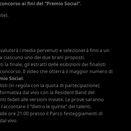
l concorso ai fini del “Premio Social”
.
ite).
valuterà i media pervenuti e selezionerà fino a un
 a ciascuno uno dei due brani proposti.
a finale, gli estratti delle esibizioni dei finalisti
l concorso. Il video che otterrà il maggior numero di
mio Social
.
alisti (in regola con la quota di partecipazione)
formativa dal vivo con la Resident Band del
i fedeli alle versioni inviate. Le prove saranno
accontare il “dietro le quinte” dei talenti.
le ore 21.00 presso il Parco festeggiamenti di
al vivo.