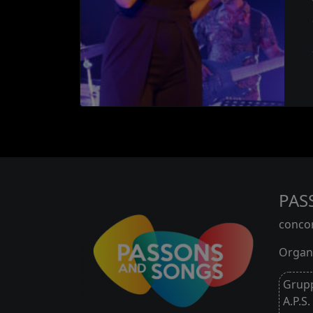
PAS
concor
Organi
Grupp
A.P.S.