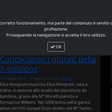
Home
News
Galleria
uo corretto funzionamento, ma parte del contenuto è servit
profilazione.
Proseguendo la navigazione si accetta il loro utilizzo.
OK
X edizione
Conosciamo i giurati della
X edizione
12 Agosto 2025
/
12 Agosto 2025
da
admin
Elisa Rosignoli musicista Elisa Rosignoli, nata a
Udine, si avvicina allo studio del pianoforte da
bambina, grazie alla M° Morelli pianista e
formatrice Willems. Nel 2008 entra nell’organico
attivo del FVG Gospel Choir diretto dal M° Fantin,