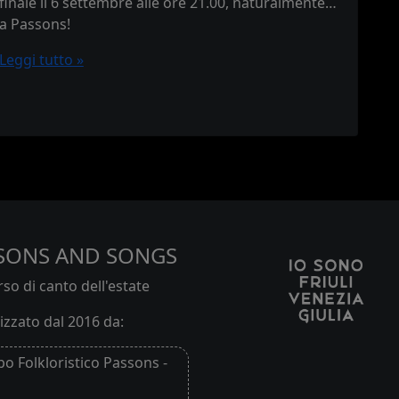
finale il 6 settembre alle ore 21.00, naturalmente…
a Passons!
Leggi tutto »
SONS AND SONGS
so di canto dell'estate
zzato dal 2016 da:
o Folkloristico Passons -