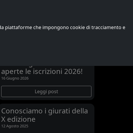
Edizioni precedenti
Vincitori
Chi siamo
o da piattaforme che impongono cookie di tracciamento e
Ultime notizie
L’XI edizione di Passons
and Songs scalda i motori:
aperte le iscrizioni 2026!
16 Giugno 2026
Leggi post
Conosciamo i giurati della
X edizione
12 Agosto 2025