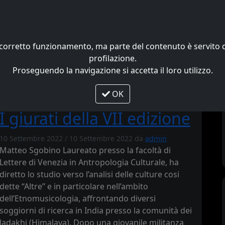
Home
News
Galleria
uo corretto funzionamento, ma parte del contenuto è servit
profilazione.
Proseguendo la navigazione si accetta il loro utilizzo.
OK
VII edizione
I giurati della VII edizione
10 Settembre 2022
/
10 Settembre 2022
da
admin
Matteo Sgobino Laureato presso la facoltà di
Lettere di Venezia in Antropologia Culturale, ha
diretto lo studio verso l’analisi delle culture cosi
dette “Altre” e in particolare nell’ambito
dell’Etnomusicologia, affrontando diversi
soggiorni di ricerca in India presso la comunità dei
ladakhi (Himalaya). Dopo una giovanile militanza