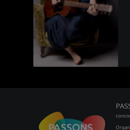
PAS
concor
Organi