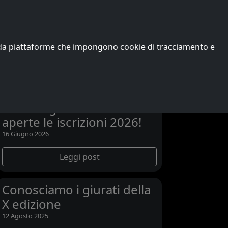
Edizioni precedenti
Vincitori
Chi siamo
o da piattaforme che impongono cookie di tracciamento e
Ultime notizie
L’XI edizione di Passons
and Songs scalda i motori:
aperte le iscrizioni 2026!
16 Giugno 2026
Leggi post
Conosciamo i giurati della
X edizione
12 Agosto 2025