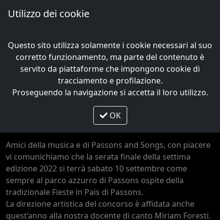
Utilizzo dei cookie
Me
Questo sito utilizza solamente i cookie necessari al suo
/
VII edizione
/
Il 10 settembre si svolgerà la VII edizione
corretto funzionamento, ma parte del contenuto è
servito da piattaforme che impongono cookie di
VII edizione
tracciamento e profilazione.
Il 10 settembre si svolgerà la VII
Proseguendo la navigazione si accetta il loro utilizzo.
edizione di Passons and Songs
OK
2022
Amici della musica e di Passons and Songs, con piacere
vi comunichiamo che la serata finale della settima
edizione 2022 si terrà sabato 10 settembre come
sempre al parco azzurro di Passons ospite della
tradizionale Fieste in Pais di Passons.
La direzione artistica del concorso è affidata anche
quest’anno alla nostra docente di canto Miriam Foresti.