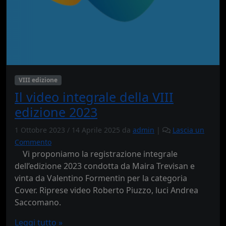
VIII edizione
Il video integrale della VIII
edizione 2023
1 Ottobre 2023
/
14 Aprile 2025
da
admin
|
Lascia un
Commento
Vi proponiamo la registrazione integrale
dell’edizione 2023 condotta da Maira Trevisan e
vinta da Valentino Formentin per la categoria
Cover. Riprese video Roberto Piuzzo, luci Andrea
Saccomano.
Leggi tutto »