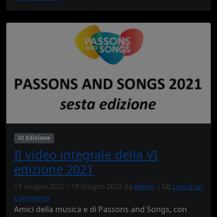
VI Edizione
Il video integrale della VI
edizione 2021
13 Giugno 2022
/
19 Giugno 2022
da
admin
|
Lascia un
Commento
Amici della musica e di Passons and Songs, con