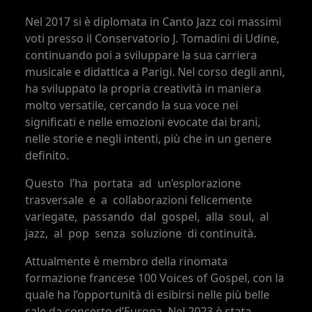
Nel 2017 si è diplomata in Canto Jazz coi massimi
voti presso il Conservatorio J. Tomadini di Udine,
continuando poi a sviluppare la sua carriera
musicale e didattica a Parigi. Nel corso degli anni,
ha sviluppato la propria creatività in maniera
molto versatile, cercando la sua voce nei
significati e nelle emozioni evocate dai brani,
nelle storie e negli intenti, più che in un genere ‭
‬definito. ‭
‬Questo ‭ ‬l’ha ‭ ‬portata ‭ ‬ad ‭ ‬un’esplorazione ‭
‬trasversale ‭ ‬e ‭ ‬a ‭ ‬collaborazioni felicemente ‭
‬variegate, ‭ ‬passando ‭ ‬dal ‭ ‬gospel, ‭ ‬alla ‭ ‬soul, ‭ ‬al ‭
‬jazz, ‭ ‬al ‭ ‬pop ‭ ‬senza ‭ ‬soluzione ‭ ‬di continuità.
Attualmente è membro della rinomata
formazione francese 100 Voices of Gospel, con la
quale ha l’opportunità di esibirsi nelle più belle
sale da concerto d’Europa. Nel 2023 è stata