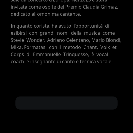
invitata come ospite del Premio Claudia Grimaz,
dedicato all’omonima cantante.
In quanto corista, ha avuto ‭ ‬l’opportunità ‭ ‬di ‭
‬esibirsi ‭ ‬con ‭ ‬grandi ‭ ‬nomi ‭ ‬della ‭ ‬musica ‭ ‬come ‭
‬Stevie ‭ ‬Wonder, ‭ ‬Adriano Celentano, Mario Biondi,
Mika. Formatasi ‭ ‬con il ‭ ‬metodo ‭ ‬Chant, ‭ ‬Voix ‭ ‬et ‭
‬Corps ‭ ‬di ‭ ‬Emmanuelle ‭ ‬Trinquesse, ‭ ‬è ‭ ‬vocal ‭
‬coach ‭ ‬e insegnante di canto e tecnica vocale.